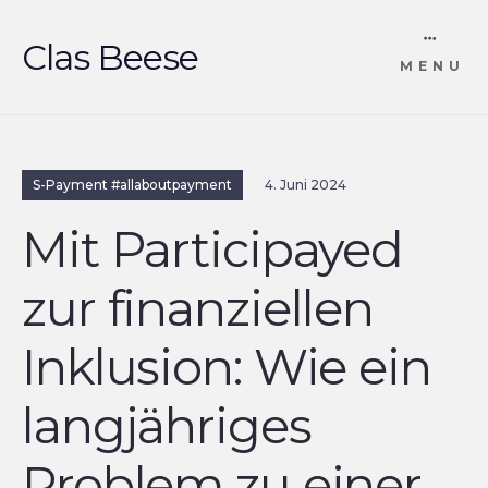
Skip
Clas Beese
MENU
to
content
S-Payment #allaboutpayment
4. Juni 2024
Mit Participayed
zur finanziellen
Inklusion: Wie ein
langjähriges
Problem zu einer